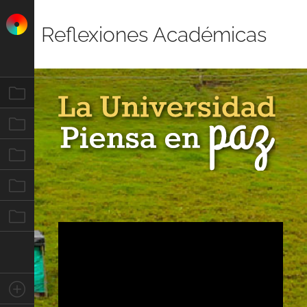
Reflexiones Académicas
Inicio
Historia de paz
Opinión
Cátedra de paz
Entorno
Stay Connected